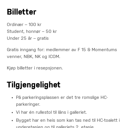
Billetter
Ordinær – 100 kr
Student, honnør – 50 kr
Under 25 år – gratis
Gratis inngang for: medlemmer av F 15 & Momentums
venner, NBK, NK og ICOM.
Kjøp billetter i resepsjonen.
Tilgjengelighet
På parkeringsplassen er det tre romslige HC-
parkeringer.
Vi har én rullestol til låns i galleriet.
Bygget har en heis som kan tas ned til HC-toalett i
underetasjen og til galleriets 2. etasje.