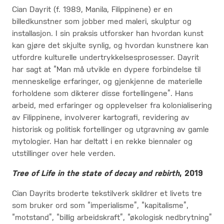
Cian Dayrit (f. 1989, Manila, Filippinene) er en
billedkunstner som jobber med maleri, skulptur og
installasjon. I sin praksis utforsker han hvordan kunst
kan gjøre det skjulte synlig, og hvordan kunstnere kan
utfordre kulturelle undertrykkelsesprosesser. Dayrit
har sagt at “Man må utvikle en dypere forbindelse til
menneskelige erfaringer, og gjenkjenne de materielle
forholdene som dikterer disse fortellingene”. Hans
arbeid, med erfaringer og opplevelser fra kolonialisering
av Filippinene, involverer kartografi, revidering av
historisk og politisk fortellinger og utgravning av gamle
mytologier. Han har deltatt i en rekke biennaler og
utstillinger over hele verden.
Tree of Life in the state of decay and rebirth
, 2019
Cian Dayrits broderte tekstilverk skildrer et livets tre
som bruker ord som “imperialisme”, “kapitalisme”,
“motstand”, “billig arbeidskraft”, “økologisk nedbrytning”