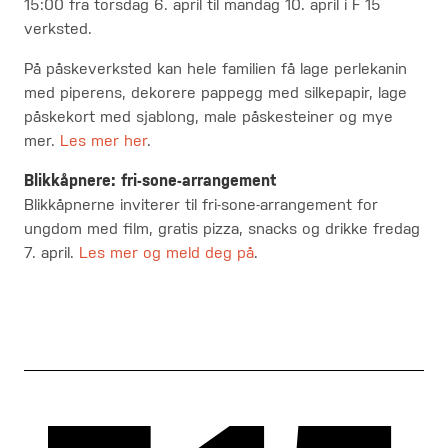
15:00 fra torsdag 6. april til mandag 10. april i F 15
verksted.
På påskeverksted kan hele familien få lage perlekanin
med piperens, dekorere pappegg med silkepapir, lage
påskekort med sjablong, male påskesteiner og mye
mer.
Les mer her
.
Blikkåpnere: fri-sone-arrangement
Blikkåpnerne inviterer til fri-sone-arrangement for
ungdom med film, gratis pizza, snacks og drikke fredag
7. april.
Les mer og meld deg på
.