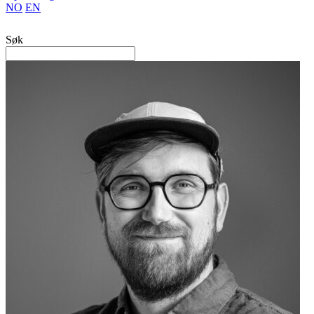
NO
EN
Søk