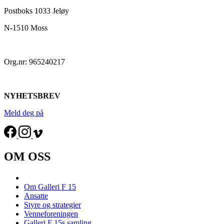
Postboks 1033 Jeløy
N-1510 Moss
Org.nr: 965240217
NYHETSBREV
Meld deg på
OM OSS
Om Galleri F 15
Ansatte
Styre og strategier
Venneforeningen
Galleri F 15s samling