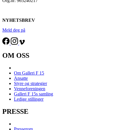
Org.nr: 965240217
NYHETSBREV
Meld deg på
OM OSS
Om Galleri F 15
Ansatte
Styre og strategier
Venneforeningen
Galleri F 15s samling
Ledige stillinger
PRESSE
Presserom