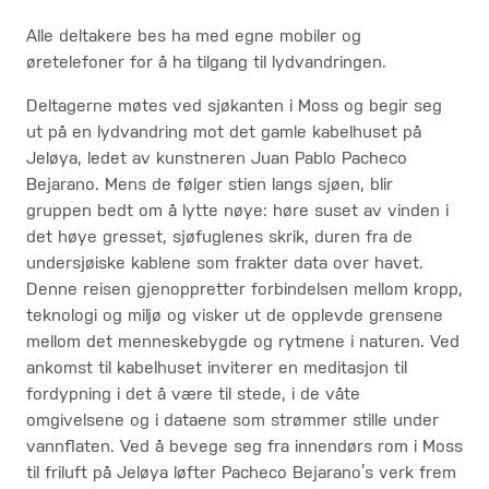
Alle deltakere bes ha med egne mobiler og
øretelefoner for å ha tilgang til lydvandringen.
Deltagerne møtes ved sjøkanten i Moss og begir seg
ut på en lydvandring mot det gamle kabelhuset på
Jeløya, ledet av kunstneren Juan Pablo Pacheco
Bejarano. Mens de følger stien langs sjøen, blir
gruppen bedt om å lytte nøye: høre suset av vinden i
det høye gresset, sjøfuglenes skrik, duren fra de
undersjøiske kablene som frakter data over havet.
Denne reisen gjenoppretter forbindelsen mellom kropp,
teknologi og miljø og visker ut de opplevde grensene
mellom det menneskebygde og rytmene i naturen. Ved
ankomst til kabelhuset inviterer en meditasjon til
fordypning i det å være til stede, i de våte
omgivelsene og i dataene som strømmer stille under
vannflaten. Ved å bevege seg fra innendørs rom i Moss
til friluft på Jeløya løfter Pacheco Bejarano’s verk frem