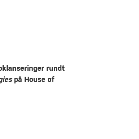
oklanseringer rundt
gies
på House of