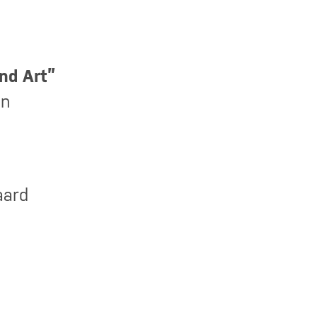
nd Art”
en
aard