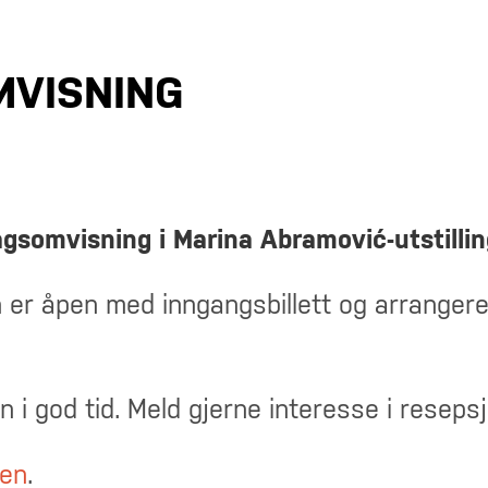
VISNING
agsomvisning i Marina
Abramović-utstilli
r åpen med inngangsbillett og arrangeres
n i god tid. Meld gjerne interesse i resep
gen
.