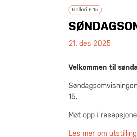
Galleri F 15
SØNDAGSOM
21. des 2025
Velkommen til sønd
Søndagsomvisningen e
15.
Møt opp i resepsjone
Les mer om utstillin