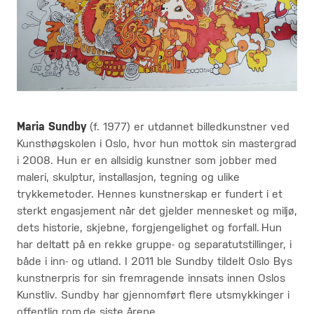
Maria Sundby
(f. 1977) er utdannet billedkunstner ved
Kunsthøgskolen i Oslo, hvor hun mottok sin mastergrad
i 2008. Hun er en allsidig kunstner som jobber med
maleri, skulptur, installasjon, tegning og ulike
trykkemetoder. Hennes kunstnerskap er fundert i et
sterkt engasjement når det gjelder mennesket og miljø,
dets historie, skjebne, forgjengelighet og forfall. Hun
har deltatt på en rekke gruppe- og separatutstillinger, i
både i inn- og utland. I 2011 ble Sundby tildelt Oslo Bys
kunstnerpris for sin fremragende innsats innen Oslos
Kunstliv. Sundby har gjennomført flere utsmykkinger i
offentlig rom de siste årene.