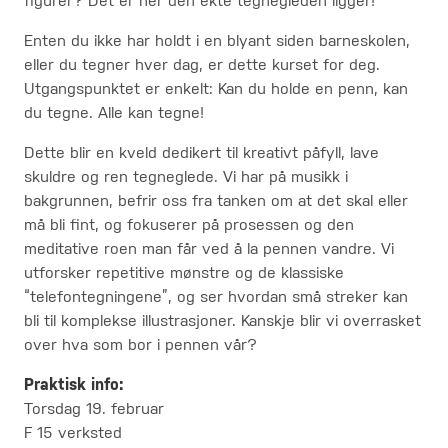
figurer? Det er her den ekte tegnegleden ligger!
Enten du ikke har holdt i en blyant siden barneskolen,
eller du tegner hver dag, er dette kurset for deg.
Utgangspunktet er enkelt: Kan du holde en penn, kan
du tegne. Alle kan tegne!
Dette blir en kveld dedikert til kreativt påfyll, lave
skuldre og ren tegneglede. Vi har på musikk i
bakgrunnen, befrir oss fra tanken om at det skal eller
må bli fint, og fokuserer på prosessen og den
meditative roen man får ved å la pennen vandre. Vi
utforsker repetitive mønstre og de klassiske
“telefontegningene”, og ser hvordan små streker kan
bli til komplekse illustrasjoner. Kanskje blir vi overrasket
over hva som bor i pennen vår?
Praktisk info:
Torsdag 19. februar
F 15 verksted