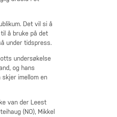
blikum. Det vil si å
 til å bruke på det
så under tidspress.
notts undersøkelse
tand, og hans
 skjer imellom en
eke van der Leest
teihaug (NO), Mikkel