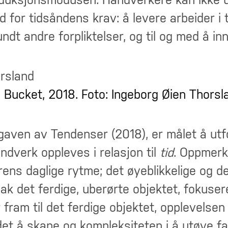
duksjonsmodusen. Håndverkere kan ikke un
d for tidsåndens krav: å levere arbeider i 
ndt andre forpliktelser, og til og med å innvi
s Bucket, 2018. Foto: Ingeborg Øien Thorsl
gaven av Tendenser (2018), er målet å utf
verk oppleves i relasjon til
tid
. Oppmerk
ns daglige rytme; det øyeblikkelige og de
k det ferdige, uberørte objektet, fokusere
ram til det ferdige objektet, opplevelsen (
t å skape og kompleksiteten i å utøve fag