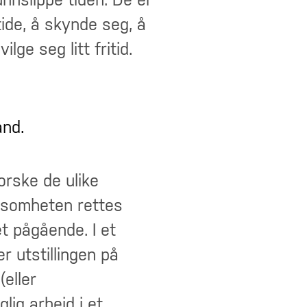
nslippe tiden. De er
tide, å skynde seg, å
lge seg litt fritid.
and.
orske de ulike
somheten rettes
t pågående. I et
r utstillingen på
eller
lig arbeid i et