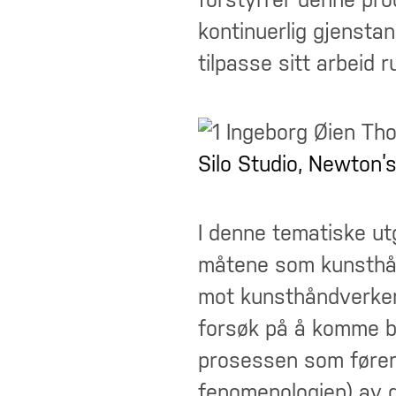
forstyrrer denne pro
kontinuerlig gjenstan
tilpasse sitt arbeid ru
Silo Studio, Newton’
I denne tematiske ut
måtene som kunsthånd
mot kunsthåndverkere
forsøk på å komme ba
prosessen som fører f
fenomenologien) av de