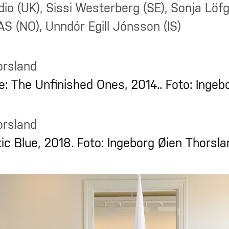
dio (UK), Sissi Westerberg (SE), Sonja Löfg
S (NO), Unndór Egill Jónsson (IS)
e: The Unfinished Ones, 2014.. Foto: Ingeb
ic Blue, 2018. Foto: Ingeborg Øien Thorsla