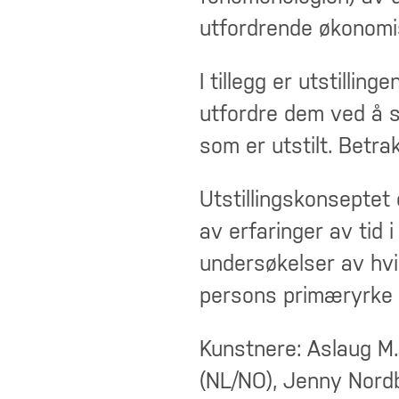
utfordrende økonomi
I tillegg er utstillinge
utfordre dem ved å sti
som er utstilt. Betr
Utstillingskonseptet
av erfaringer av tid
undersøkelser av hvi
persons primæryrke i
Kunstnere: Aslaug M. 
(NL/NO), Jenny Nordb