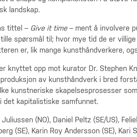
sk landskap.
ns tittel –
Give it time
– ment å involvere pu
lle spørsmål til; hvor mye tid de er villige
akteren er, lik mange kunsthåndverkere, og
 er knyttet opp mot kurator Dr. Stephen K
 i produksjon av kunsthåndverk i bred fors
lke kunstneriske skapelsesprosesser som
 det kapitalistiske samfunnet.
Juliussen (NO), Daniel Peltz (SE/US), Feli
erg (SE), Karin Roy Andersson (SE), Kari S