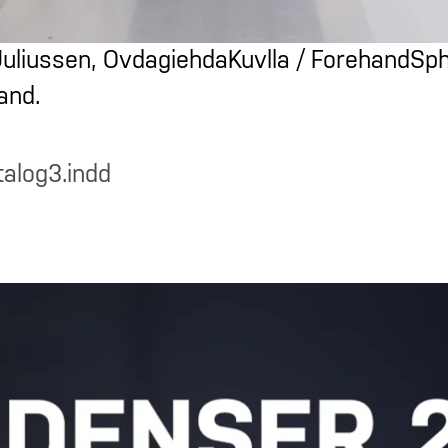
uliussen, OvdagiehdaKuvlla / ForehandSph
and.