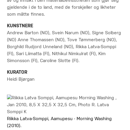
av og innsikt i den materialbevisstheten som gjør seg
gjeldende i de to land, med de forskjeller og likheter
som måtte finnes.
KUNSTNERE
Andrew Barton (NO), Svein Narum (NO), Signe Solberg
(NO) Anne Thomassen (NO), Tove Tømmerberg (NO),
Borghild Rudjord Unneland (NO), Rikka Latva-Somppi
(FI), Sari Liimatta (FI), Nithikul Nimkulrat (FI), Kim
Simonsson (FI), Caroline Slotte (FI).
KURATOR
Heidi Bjørgan
Riikka Latva-Somppi, Aamupesu - Morning Washing
(2010).