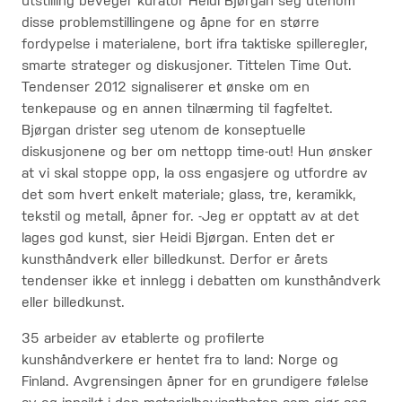
utstilling beveger kurator Heidi Bjørgan seg utenom
disse problemstillingene og åpne for en større
fordypelse i materialene, bort ifra taktiske spilleregler,
smarte strateger og diskusjoner. Tittelen Time Out.
Tendenser 2012 signaliserer et ønske om en
tenkepause og en annen tilnærming til fagfeltet.
Bjørgan drister seg utenom de konseptuelle
diskusjonene og ber om nettopp time-out! Hun ønsker
at vi skal stoppe opp, la oss engasjere og utfordre av
det som hvert enkelt materiale; glass, tre, keramikk,
tekstil og metall, åpner for. -Jeg er opptatt av at det
lages god kunst, sier Heidi Bjørgan. Enten det er
kunsthåndverk eller billedkunst. Derfor er årets
tendenser ikke et innlegg i debatten om kunsthåndverk
eller billedkunst.
35 arbeider av etablerte og profilerte
kunshåndverkere er hentet fra to land: Norge og
Finland. Avgrensingen åpner for en grundigere følelse