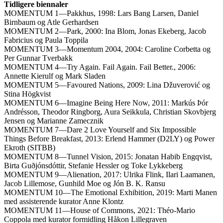
Tidligere biennaler
MOMENTUM 1—Pakkhus, 1998: Lars Bang Larsen, Daniel
Birnbaum og Atle Gerhardsen
MOMENTUM 2—Park, 2000: Ina Blom, Jonas Ekeberg, Jacob
Fabricius og Paula Toppila
MOMENTUM 3—Momentum 2004, 2004: Caroline Corbetta og
Per Gunnar Tverbakk
MOMENTUM 4—Try Again. Fail Again. Fail Better., 2006:
Annette Kierulf og Mark Sladen
MOMENTUM 5—Favoured Nations, 2009: Lina Džuverović og
Stina Högkvist
MOMENTUM 6—Imagine Being Here Now, 2011: Markús Þór
Andrésson, Theodor Ringborg, Aura Seikkula, Christian Skovbjerg
Jensen og Marianne Zamecznik
MOMENTUM 7—Dare 2 Love Yourself and Six Impossible
Things Before Breakfast, 2013: Erlend Hammer (D2LY) og Power
Ekroth (SITBB)
MOMENTUM 8—Tunnel Vision, 2015: Jonatan Habib Engqvist,
Birta Guðjónsdóttir, Stefanie Hessler og Toke Lykkeberg
MOMENTUM 9—Alienation, 2017: Ulrika Flink, Ilari Laamanen,
Jacob Lillemose, Gunhild Moe og Jón B. K. Ransu
MOMENTUM 10—The Emotional Exhibition, 2019: Marti Manen
med assisterende kurator Anne Klontz
MOMENTUM 11—House of Commons, 2021: Théo-Mario
Coppola med kurator formidling Håkon Lillegraven