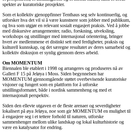
spekter av kuratoriske prosjekter.
Som et kollektiv gjenoppfinner Tenthaus seg selv kontinuerlig, og
utforsker hva det vil si å være kunstnere som jobber med publikum,
og hva som utgjør en relevant sosialt engasjert praksis. Ved å jobbe
med diskursive arrangementer, radio, forskning, utveksling,
workshops og utstillinger med internasjonal orientering, bringer
hvert av medlemmene et distinkt sett med ferdigheter, praksis og
kulturell kunnskap, og det særegne resultatet av deres samarbeid og
kollektiv diskusjon er synlig gjennom deres arbeid.
Om MOMENTUM
Biennalen ble etablert i 1998 og arrangeres og produseres nå av
Galleri F 15 på Jeløya i Moss. Siden begynnelsen har
MOMENTUM gjennomgående støttet overbevisende kuratoriske
visjoner og fungert som en plattform for å utforske
utstillingsformatet, både i nordisk sammenheng og med et
internasjonalt perspektiv.
Siden den ellevte utgaven er de fleste arenaer og severdigheter
lokalisert på øya Jeløya, noe som gir MOMENTUM en mulighet til
å engasjere seg i et tettere forhold til naturen, utforske
sammenhenger mellom ulike landskap og lokal kulturhistorie og
være en katalysator for endring.