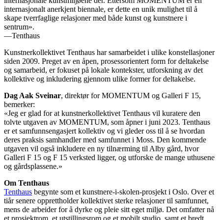
internasjonale kunstmiljøene der. Ettersom MOMENTUM er en
internasjonalt anerkjent biennale, er dette en unik mulighet til å
skape tverrfaglige relasjoner med både kunst og kunstnere i
sentrum».
—Tenthaus
Kunstnerkollektivet Tenthaus har samarbeidet i ulike konstellasjoner
siden 2009. Preget av en åpen, prosessorientert form for deltakelse
og samarbeid, er fokuset på lokale kontekster, utforskning av det
kollektive og inkludering gjennom ulike former for deltakelse.
Dag Aak Sveinar
, direktør for MOMENTUM og Galleri F 15,
bemerker:
«Jeg er glad for at kunstnerkollektivet Tenthaus vil kuratere den
tolvte utgaven av MOMENTUM, som åpner i juni 2023. Tenthaus
er et samfunnsengasjert kollektiv og vi gleder oss til å se hvordan
deres praksis samhandler med samfunnet i Moss. Den kommende
utgaven vil også inkludere en ny tilnærming til Alby gård, hvor
Galleri F 15 og F 15 verksted ligger, og utforske de mange uthusene
og gårdsplassene.»
Om Tenthaus
Tenthaus
begynte som et kunstnere-i-skolen-prosjekt i Oslo. Over et
tiår senere opprettholder kollektivet sterke relasjoner til samfunnet,
mens de arbeider for å dyrke og pleie sitt eget miljø. Det omfatter nå
et prosjektrom, et utstillingsrom og et mobilt studio, samt et bredt