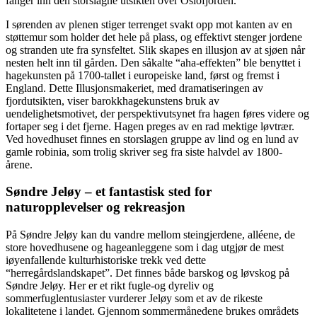
fanger inn den storslagne utsikten over Oslofjorden.
I sørenden av plenen stiger terrenget svakt opp mot kanten av en
støttemur som holder det hele på plass, og effektivt stenger jordene
og stranden ute fra synsfeltet. Slik skapes en illusjon av at sjøen når
nesten helt inn til gården. Den såkalte “aha-effekten” ble benyttet i
hagekunsten på 1700-tallet i europeiske land, først og fremst i
England. Dette Illusjonsmakeriet, med dramatiseringen av
fjordutsikten, viser barokkhagekunstens bruk av
uendelighetsmotivet, der perspektivutsynet fra hagen føres videre og
fortaper seg i det fjerne. Hagen preges av en rad mektige løvtrær.
Ved hovedhuset finnes en storslagen gruppe av lind og en lund av
gamle robinia, som trolig skriver seg fra siste halvdel av 1800-
årene.
Søndre Jeløy – et fantastisk sted for
naturopplevelser og rekreasjon
På Søndre Jeløy kan du vandre mellom steingjerdene, alléene, de
store hovedhusene og hageanleggene som i dag utgjør de mest
iøyenfallende kulturhistoriske trekk ved dette
“herregårdslandskapet”. Det finnes både barskog og løvskog på
Søndre Jeløy. Her er et rikt fugle-og dyreliv og
sommerfuglentusiaster vurderer Jeløy som et av de rikeste
lokalitetene i landet. Gjennom sommermånedene brukes områdets