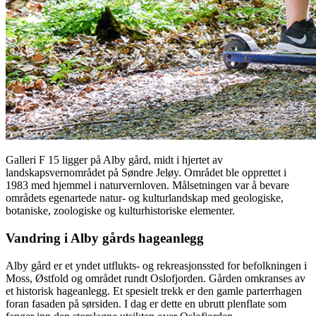
Galleri F 15 ligger på Alby gård, midt i hjertet av
landskapsvernområdet på Søndre Jeløy. Området ble opprettet i
1983 med hjemmel i naturvernloven. Målsetningen var å bevare
områdets egenartede natur- og kulturlandskap med geologiske,
botaniske, zoologiske og kulturhistoriske elementer.
Vandring i Alby gårds hageanlegg
Alby gård er et yndet utflukts- og rekreasjonssted for befolkningen i
Moss, Østfold og området rundt Oslofjorden. Gården omkranses av
et historisk hageanlegg. Et spesielt trekk er den gamle parterrhagen
foran fasaden på sørsiden. I dag er dette en ubrutt plenflate som