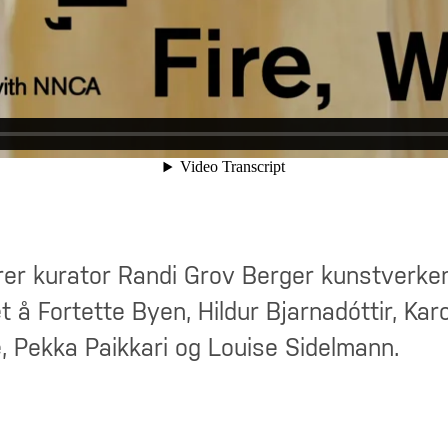
erer kurator Randi Grov Berger kunstverken
 å Fortette Byen, Hildur Bjarnadóttir, Karo
, Pekka Paikkari og Louise Sidelmann.