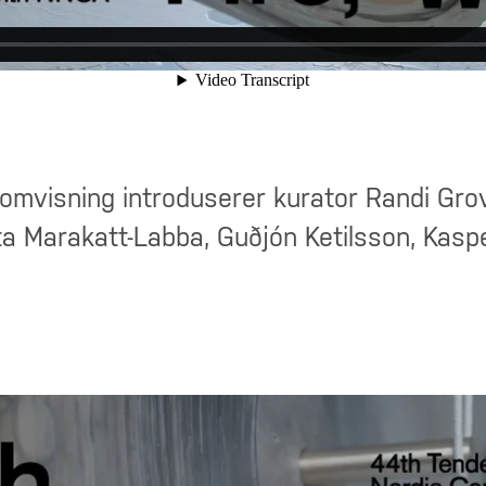
al omvisning introduserer kurator Randi Gr
tta Marakatt-Labba, Guðjón Ketilsson, Kasp