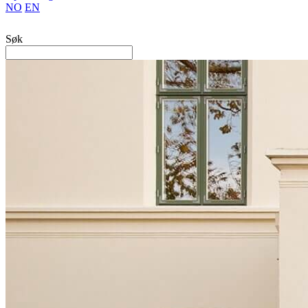
NO
EN
Søk