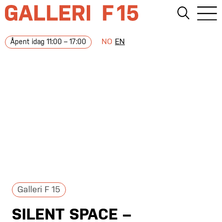
NO
EN
Åpent idag 11:00 – 17:00
Galleri F 15
SILENT SPACE –