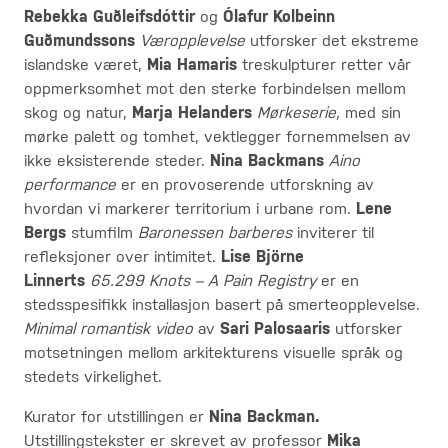
Rebekka Guðleifsdóttir
og
Ólafur Kolbeinn
Guðmundssons
Væropplevelse
utforsker det ekstreme
islandske været,
Mia Hamaris
treskulpturer retter vår
oppmerksomhet mot den sterke forbindelsen mellom
skog og natur,
Marja Helanders
Mørkeserie,
med sin
mørke palett og tomhet, vektlegger fornemmelsen av
ikke eksisterende steder.
Nina Backmans
Aino
performance
er en provoserende utforskning av
hvordan vi markerer territorium i urbane rom.
Lene
Bergs
stumfilm
Baronessen barberes
inviterer til
refleksjoner over intimitet.
Lise Björne
Linnerts
65.299 Knots – A Pain Registry
er en
stedsspesifikk installasjon basert på smerteopplevelse.
Minimal romantisk video
av
Sari Palosaaris
utforsker
motsetningen mellom arkitekturens visuelle språk og
stedets virkelighet.
Kurator for utstillingen er
Nina Backman.
Utstillingstekster er skrevet av professor
Mika