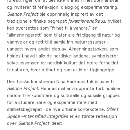
forestillingen om at det ikke finnes frihet uten ansvar
og inviterer til refleksjon, dialog og eksperimentering.
Silence Project
ble opprinnelig inspirert av det
tradisjonelle finske begrepet
jokamiehenoikeus
, hvilket
kan oversettes som “frihet til å vandre,” en
“allmenningsrett” som tillater alle fri tilgang til natur og
vannveier og rett til å samle inn naturressurser –
uansett hvem landet eies av. Almenningstanken, som
holdes i hevd i alle de nordiske landene, symboliserer
selve essensen av nordisk kultur: det nære forholdet
til naturen, hvor stillhet og rom alltid er tilgjengelige.
Den finske kunstneren Nina Backman tok initiativ til
Silence Project
. Hennes mål er å opprette forbindelser
mellom frie kunstnere og kulturelle og sosiale grupper,
for å studere, dele og eksperimentere med
stillhetsbegrepet i de nye urbane kontekstene.
Silent
Space –Intensified Integrities
er en første refleksjon
over
Silence Project
idéer: