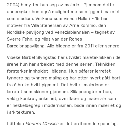
2004) benytter hun seg av maleriet. Gjennom dette
undersøker hun også mulighetene som ligger i maleriet
som medium. Verkene som vises i Galleri F 15 har
motiver fra Villa Stenersen av Arne Korsmo, den
Nordiske paviljong ved Veneziabiennalen – tegnet av
Sverre Fehn, og Mies van der Rohes
Barcelonapaviljong. Alle bildene er fra 2011 eller senere.
Vibeke Bärbel Slyngstad har utviklet maleteknikken i de
årene hun har arbeidet med denne serien. Teknikken
forsterker innholdet i bildene. Hun påfører lerretet
tynnere og tynnere maling og har etter hvert gått bort
fra å bruke hvitt pigment. Det hvite i maleriene er
lerretet som skinner gjennom. Slik poengterer hun,
veldig konkret, enkelhet, overflater og materiale som
er nøkkelbegrep i modernismen, både innen maleriet og
i arkitekturen.
I tittelen
Modern Classics
er det en iboende spenning,