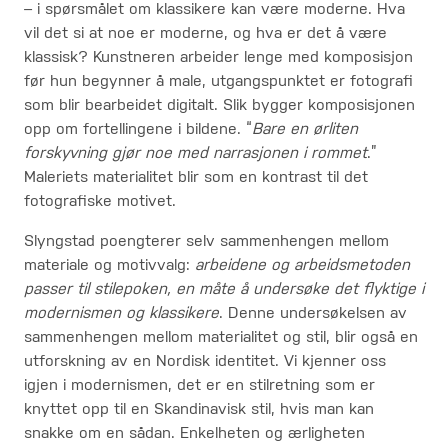
– i spørsmålet om klassikere kan være moderne. Hva
vil det si at noe er moderne, og hva er det å være
klassisk? Kunstneren arbeider lenge med komposisjon
før hun begynner å male, utgangspunktet er fotografi
som blir bearbeidet digitalt. Slik bygger komposisjonen
opp om fortellingene i bildene. “
Bare en ørliten
forskyvning gjør noe med narrasjonen i rommet
.”
Maleriets materialitet blir som en kontrast til det
fotografiske motivet.
Slyngstad poengterer selv sammenhengen mellom
materiale og motivvalg:
arbeidene og arbeidsmetoden
passer til stilepoken, en måte å undersøke det flyktige i
modernismen og klassikere
. Denne undersøkelsen av
sammenhengen mellom materialitet og stil, blir også en
utforskning av en Nordisk identitet. Vi kjenner oss
igjen i modernismen, det er en stilretning som er
knyttet opp til en Skandinavisk stil, hvis man kan
snakke om en sådan. Enkelheten og ærligheten