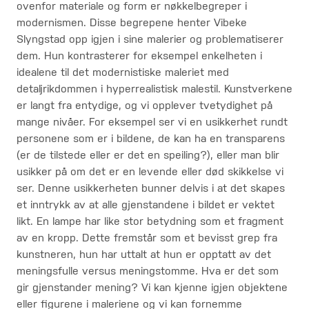
ovenfor materiale og form er nøkkelbegreper i
modernismen. Disse begrepene henter Vibeke
Slyngstad opp igjen i sine malerier og problematiserer
dem. Hun kontrasterer for eksempel enkelheten i
idealene til det modernistiske maleriet med
detaljrikdommen i hyperrealistisk malestil. Kunstverkene
er langt fra entydige, og vi opplever tvetydighet på
mange nivåer. For eksempel ser vi en usikkerhet rundt
personene som er i bildene, de kan ha en transparens
(er de tilstede eller er det en speiling?), eller man blir
usikker på om det er en levende eller død skikkelse vi
ser. Denne usikkerheten bunner delvis i at det skapes
et inntrykk av at alle gjenstandene i bildet er vektet
likt. En lampe har like stor betydning som et fragment
av en kropp. Dette fremstår som et bevisst grep fra
kunstneren, hun har uttalt at hun er opptatt av det
meningsfulle versus meningstomme. Hva er det som
gir gjenstander mening? Vi kan kjenne igjen objektene
eller figurene i maleriene og vi kan fornemme