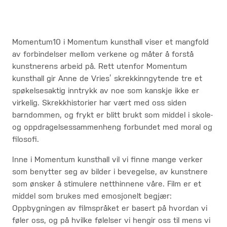
Momentum10 i Momentum kunsthall viser et mangfold
av forbindelser mellom verkene og måter å forstå
kunstnerens arbeid på. Rett utenfor Momentum
kunsthall gir Anne de Vries’ skrekkinngytende tre et
spøkelsesaktig inntrykk av noe som kanskje ikke er
virkelig. Skrekkhistorier har vært med oss siden
barndommen, og frykt er blitt brukt som middel i skole-
og oppdragelsessammenheng forbundet med moral og
filosofi.
Inne i Momentum kunsthall vil vi finne mange verker
som benytter seg av bilder i bevegelse, av kunstnere
som ønsker å stimulere netthinnene våre. Film er et
middel som brukes med emosjonelt begjær:
Oppbygningen av filmspråket er basert på hvordan vi
føler oss, og på hvilke følelser vi hengir oss til mens vi