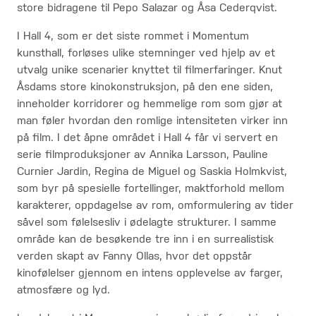
store bidragene til Pepo Salazar og Åsa Cederqvist.
I Hall 4, som er det siste rommet i Momentum
kunsthall, forløses ulike stemninger ved hjelp av et
utvalg unike scenarier knyttet til filmerfaringer. Knut
Åsdams store kinokonstruksjon, på den ene siden,
inneholder korridorer og hemmelige rom som gjør at
man føler hvordan den romlige intensiteten virker inn
på film. I det åpne området i Hall 4 får vi servert en
serie filmproduksjoner av Annika Larsson, Pauline
Curnier Jardin, Regina de Miguel og Saskia Holmkvist,
som byr på spesielle fortellinger, maktforhold mellom
karakterer, oppdagelse av rom, omformulering av tider
såvel som følelsesliv i ødelagte strukturer. I samme
område kan de besøkende tre inn i en surrealistisk
verden skapt av Fanny Ollas, hvor det oppstår
kinofølelser gjennom en intens opplevelse av farger,
atmosfære og lyd.