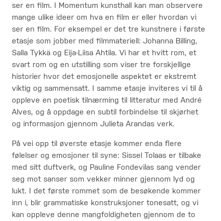
ser en film. I Momentum kunsthall kan man observere
mange ulike ideer om hva en film er eller hvordan vi
ser en film. For eksempel er det tre kunstnere i første
etasje som jobber med filmmateriell: Johanna Billing,
Salla Tykkä og Eija-Liisa Ahtila. Vi har et hvitt rom, et
svart rom og en utstilling som viser tre forskjellige
historier hvor det emosjonelle aspektet er ekstremt
viktig og sammensatt. I samme etasje inviteres vi til å
oppleve en poetisk tilnærming til litteratur med André
Alves, og å oppdage en subtil forbindelse til skjørhet
og informasjon gjennom Julieta Arandas verk.
På vei opp til øverste etasje kommer enda flere
følelser og emosjoner til syne: Sissel Tolaas er tilbake
med sitt duftverk, og Pauline Fondevilas sang vender
seg mot sanser som vekker minner gjennom lyd og
lukt. I det første rommet som de besøkende kommer
inn i, blir grammatiske konstruksjoner tonesatt, og vi
kan oppleve denne mangfoldigheten gjennom de to