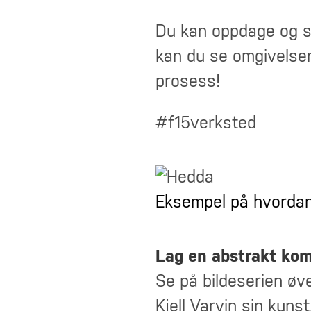
Du kan oppdage og se
kan du se omgivelsen
prosess!
#f15verksted
Eksempel på hvordan
Lag en abstrakt kom
Se på bildeserien øv
Kjell Varvin sin kunst