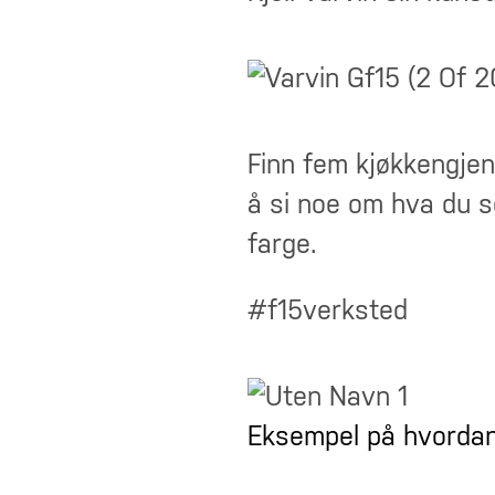
Finn fem kjøkkengjen
å si noe om hva du se
farge.
#f15verksted
Eksempel på hvordan