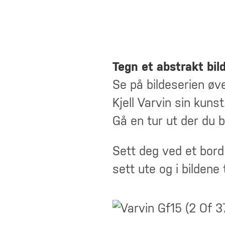
Tegn et abstrakt bil
Se på bildeserien øv
Kjell Varvin sin kunst
Gå en tur ut der du 
Sett deg ved et bord
sett ute og i bildene t