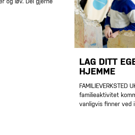
r og løv. Del gjerne
LAG DITT EG
HJEMME
FAMILIEVERKSTED UKE
familieaktivitet kom
vanligvis finner ved 