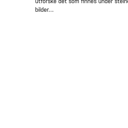
utforske det som finnes under steine
bilder…