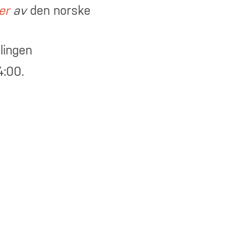
er
av
den norske
llingen
14:00.