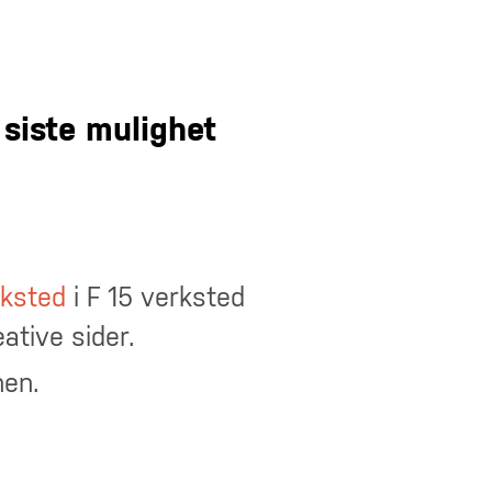
 siste mulighet
rksted
i F 15 verksted
eative sider.
nen.