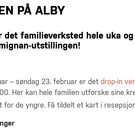
EN PÅ ALBY
ir det familieverksted hele uka og
amignan-utstillingen!
uar – søndag 23. februar er det
drop-in ve
5:00. Her kan hele familien utforske sine kr
 for de yngre. Få tildelt et kart i resepsjo
inger