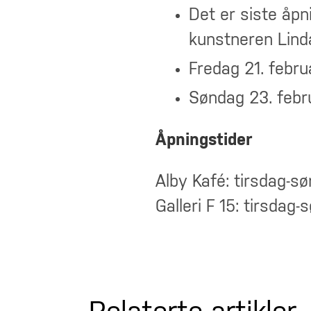
Det er siste åpn
kunstneren Lind
Fredag 21. februa
Søndag 23. febr
Åpningstider
Alby Kaf
é: tirsdag-
sø
Galleri F 15: tirsdag-