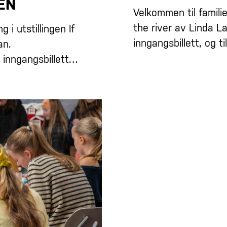
EN
Velkommen til familie
the river av Linda 
i utstillingen If
inngangsbillett, og t
an.
 inngangsbillett…