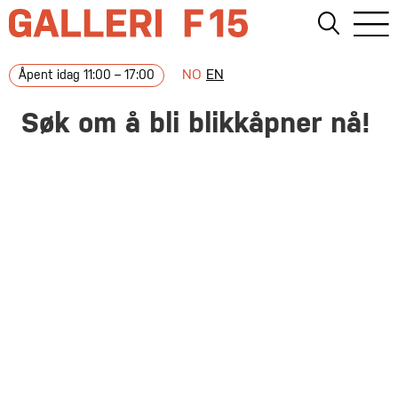
NO
EN
Åpent idag 11:00 – 17:00
Søk om å bli blikkåpner nå!