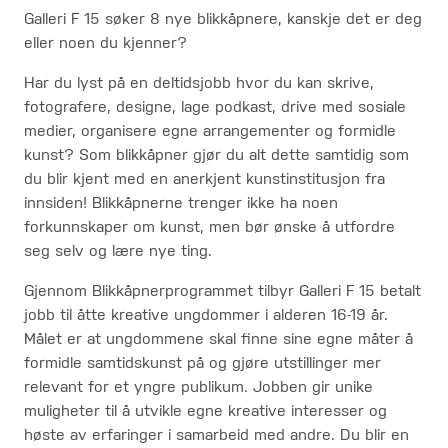
Galleri F 15 søker 8 nye blikkåpnere, kanskje det er deg
eller noen du kjenner?
Har du lyst på en deltidsjobb hvor du kan skrive,
fotografere, designe, lage podkast, drive med sosiale
medier, organisere egne arrangementer og formidle
kunst? Som blikkåpner gjør du alt dette samtidig som
du blir kjent med en anerkjent kunstinstitusjon fra
innsiden! Blikkåpnerne trenger ikke ha noen
forkunnskaper om kunst, men bør ønske å utfordre
seg selv og lære nye ting.
Gjennom Blikkåpnerprogrammet tilbyr Galleri F 15 betalt
jobb til åtte kreative ungdommer i alderen 16-19 år.
Målet er at ungdommene skal finne sine egne måter å
formidle samtidskunst på og gjøre utstillinger mer
relevant for et yngre publikum. Jobben gir unike
muligheter til å utvikle egne kreative interesser og
høste av erfaringer i samarbeid med andre. Du blir en