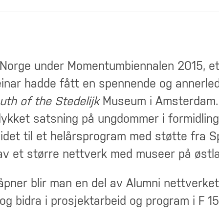
i Norge under Momentumbiennalen 2015, et
einar hadde fått en spennende og annerle
uth of the Stedelijk
Museum i Amsterdam. 
lykket satsning på ungdommer i formidlingen
videt til et helårsprogram med støtte fra 
 av et større nettverk med museer på østl
åpner blir man en del av Alumni nettverke
og bidra i prosjektarbeid og program i F 1