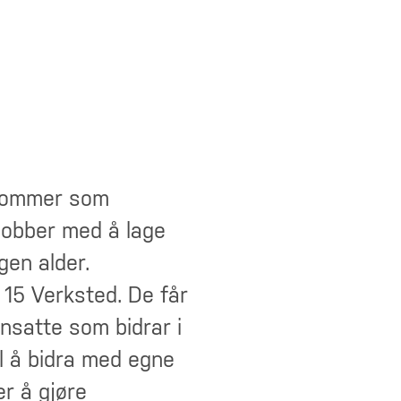
ngdommer som
 jobber med å lage
gen alder.
 15 Verksted. De får
nsatte som bidrar i
l å bidra med egne
r å gjøre