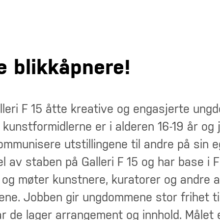
e blikkåpnere!
lleri F 15 åtte kreative og engasjerte u
 kunstformidlerne er i alderen 16-19 år og
munisere utstillingene til andre på sin e
l av staben på Galleri F 15 og har base i F
og møter kunstnere, kuratorer og andre a
nene. Jobben gir ungdommene stor frihet ti
r de lager arrangement og innhold. Målet e