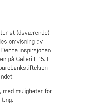
ter at (daværende)
des omvisning av
Denne inspirajonen
 på Galleri F 15. I
Sparebankstiftelsen
andet.
t, med muligheter for
5 Ung.