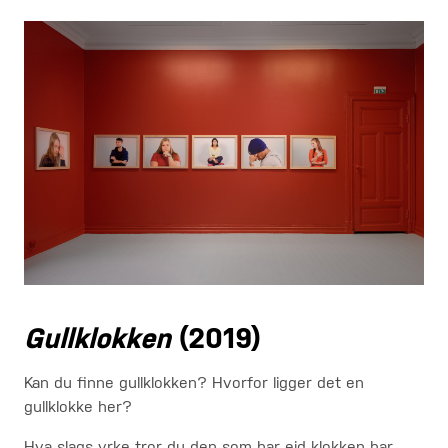
Gullklokken
(2019)
Kan du finne gullklokken? Hvorfor ligger det en
gullklokke her?
Hva slags yrke tror du den som har eid klokken har