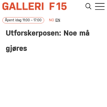
NO
EN
Åpent idag 11:00 – 17:00
Utforskerposen: Noe må
gjøres