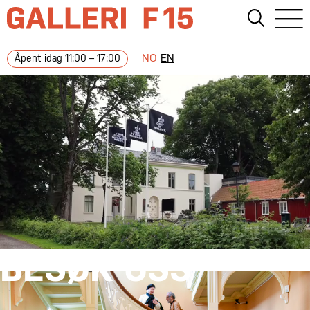
NO
EN
Åpent idag 11:00 – 17:00
BESØK OSS