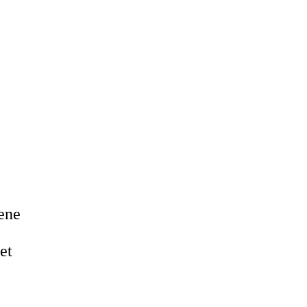
aene
et