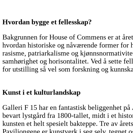
Hvordan bygge et fellesskap?
Bakgrunnen for House of Commens er at året
hvordan historiske og nåværende former for
rasisme, patriarkalisme og kjønnsnormativit
samhørighet og horisontalitet. Ved å sette fe
for utstilling så vel som forskning og kunnsk
Kunst i et kulturlandskap
Galleri F 15 har en fantastisk beliggenhet p
bevart lystgård fra 1800-tallet, midt i et his
kunsten et helt spesielt bakteppe. Tre av årets
Paviljongene er kunstverk i seg selv, tegnet o