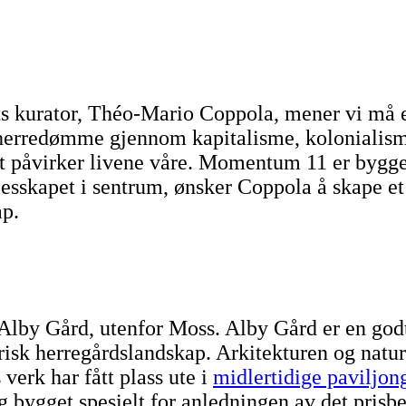
s kurator, Théo-Mario Coppola, mener vi må 
 herredømme gjennom kapitalisme, kolonialis
et påvirker livene våre. Momentum 11 er bygge
llesskapet i sentrum, ønsker Coppola å skape e
ap.
å Alby Gård, utenfor Moss. Alby Gård er en god
torisk herregårdslandskap. Arkitekturen og natur
 verk har fått plass ute i
midlertidige paviljon
g bygget spesielt for anledningen av det prisbe