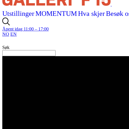
Utstillinger
MOMENTUM
Hva skjer
Besøk o
Åpent idag 11:00 – 17:00
NO
EN
Søk