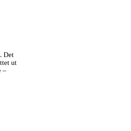
. Det
ttet ut
e –