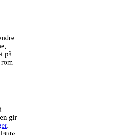
endre
me,
t på
t rom
t
en gir
ger
.
lønte,