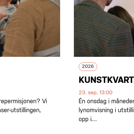
2026
KUNSTKVART
23. sep, 13:00
ldrepermisjonen? Vi
Én onsdag i måneden 
ser-utstillingen,
lynomvisning i utstil
opp i…