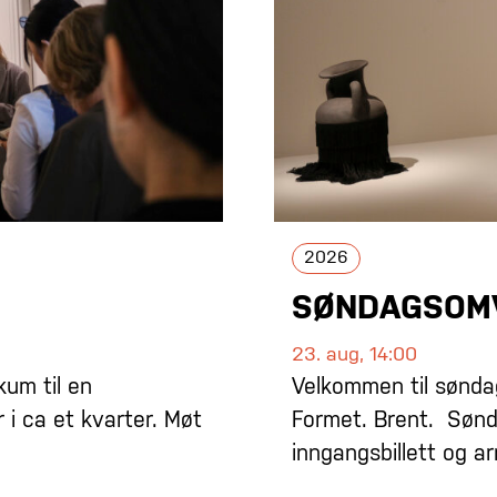
2026
SØNDAGSOMV
23. aug, 14:00
kum til en
Velkommen til sønda
r i ca et kvarter. Møt
Formet. Brent. Søn
inngangsbillett og a