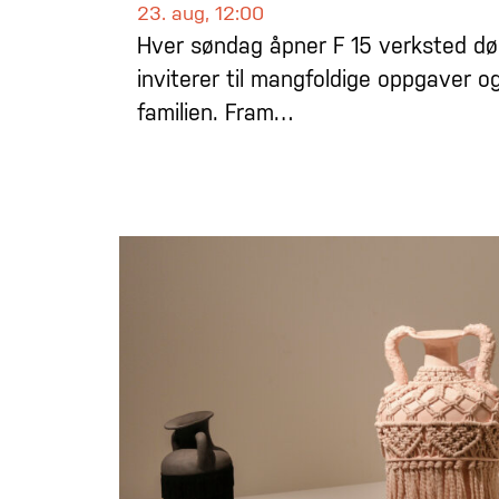
23. aug, 12:00
Hver søndag åpner F 15 verksted dør
inviterer til mangfoldige oppgaver og
familien. Fram…