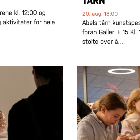
TÅRN
ene kl. 12:00 og
20. aug, 18:00
 aktiviteter for hele
Abels tårn kunstspe
foran Galleri F 15 Kl.
stolte over å…