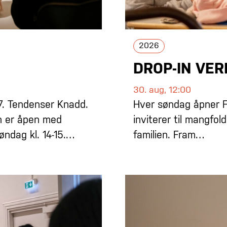
2026
DROP-IN VE
30. aug, 12:00
7. Tendenser Knadd.
Hver søndag åpner F 
n er åpen med
inviterer til mangfol
øndag kl. 14-15.…
familien. Fram…