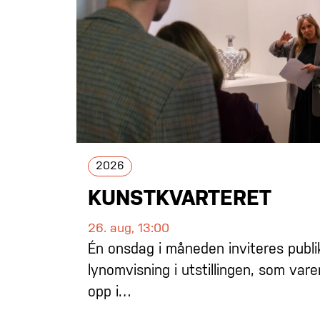
2026
KUNSTKVARTERET
26. aug, 13:00
Én onsdag i måneden inviteres publi
lynomvisning i utstillingen, som vare
opp i…