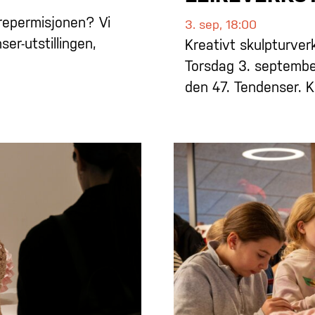
ldrepermisjonen? Vi
3. sep, 18:00
ser-utstillingen,
Kreativt skulpturver
Torsdag 3. september
den 47. Tendenser. 